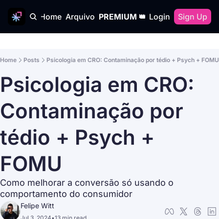
Home
Arquivo
PREMIUM 👑
Login
Sign Up
Home
Posts
Psicologia em CRO: Contaminação por tédio + Psych + FOMU
Psicologia em CRO: 
Contaminação por 
tédio + Psych + 
FOMU
Como melhorar a conversão só usando o 
comportamento do consumidor
Felipe Witt
Jul 3, 2024
•
13 min read